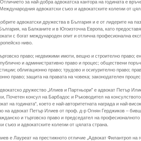
 Отличието за най-добра адвокатска кантора на годината е връч
Международния адвокатски съюз и адвокатските колегии от цял
добрите адвокатски дружества в България и е от лидерите на па
България, на Балканите и в Югоизточна Европа, като предостав
окати с богат международен опит и отлична професионална експ
ропейско ниво.
ърговско право; недвижими имоти, вещно и строително право; ен
 публично и административно право и процес; обществени поръчк
стиции; облигационно право; трудово и осигурително право; пра
онно право; защита на правата на човека; законодателен процес
вокатско дружество „Илиев и Партньoри” e адвокат Петър Илиев
уки, Почетен консул на Барбадос и Ръководител на консулството
ат на годината“, което е най-авторитетната награда и най-висо
но на адвокат Петър Илиев от проф. д-р Огнян Герджиков – бив
ажданско и търговско право и председател на професионалното
 съюз и адвокатските колегии от цялата страна.
ев е Лауреат на престижното отличие „Адвокат Филантроп на го