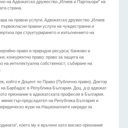
ено на Адвокатско дружество „Илиев и Партньoри” на
ата странa.
зара на правни услуги. Адвокатско дружество „Илиев
я първокласни правни услуги на чуждестранни и
ертиза при структурирането и изпълнението на
ергийно право и природни ресурси; банково и
и; конкурентно право; право за защита на
во на интелектуална собственост; събиране на
.
, който е Доцент по Право (Публично право), Доктор
 на Барбадос в Република България. Доц. д-р адвокат
кото признание в адвокатската професия в България.
ш министър-председател на Република България и
 юридическо жури на Националните награди за
дината“, което му е връчено като високо признание