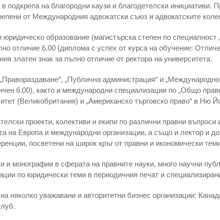
 в подкрепа на благородни каузи и благодетелски инициативи. 
епени от Международния адвокатски съюз и адвокатските колег
и юридическо образование (магистърска степен по специалност
о отличие 6.00 (диплома с успех от курса на обучение: Отличен
ния златен знак за пълно отличие от ректора на университета.
 „Правораздаване”, „Публична администрация“ и „Международно
ичен 6.00), както и международни специализации по „Общо прав
итет (Великобритания) и „Американско търговско право“ в Ню 
телски проекти, колективи и екипи по различни правни въпроси 
та на Европа и международни организации, а също и лектор и д
енции, посветени на широк кръг от правни и икономически теми
ги и монографии в сферата на правните науки, много научни публ
ации по юридически теми в периодичния печат и специализиран
на няколко уважавани и авторитетни бизнес организации: Канад
клуб.