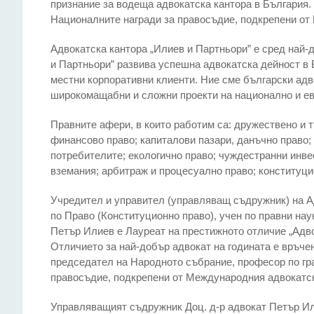
признание за водеща адвокатска кантора в България.
Националните награди за правосъдие, подкрепени от 
Адвокатска кантора „Илиев и Партньoри” е сред най-
и Партньoри” развива успешна адвокатска дейност в 
местни корпоративни клиенти. Ние сме български адв
широкомащабни и сложни проекти на национално и ев
Правните афери, в които работим са: дружествено и т
финансово право; капиталови пазари, данъчно право;
потребителите; екологично право; чуждестранни инве
вземания; арбитраж и процесуално право; конституци
Учредител и управител (управляващ съдружник) на Ад
по Право (Конституционно право), учен по правни на
Петър Илиев е Лауреат на престижното отличие „Адвок
Отличието за най-добър адвокат на годината е връче
председател на Народното събрание, професор по гр
правосъдие, подкрепени от Международния адвокатски
Управляващият съдружник Доц. д-р адвокат Петър Или