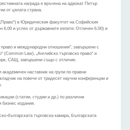
Престижната награда е връчена на адвокат Петър
ии от цялата страна.
 „Право“) в Юридическия факултет на Софийския
 6.00 и успех от държавните изпити: Отличен 6.00) и
 право и международни отношения”, завършени с
о“ (Common Law), „Английско търговско право“ и
Йорк, САЩ, завършени също с отличие.
и академичен наставник на групи по правни
окладчик на повече от тридесет научни конференции и
.
икации (статии, студии и др.) по различни
и бизнес издания.
ско-българската търговска камара, Българската