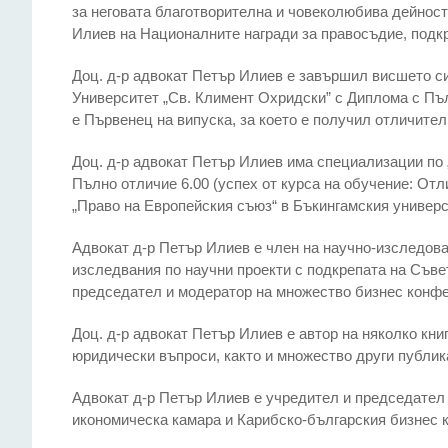
за неговата благотворителна и човеколюбива дейност
Илиев на Националните награди за правосъдие, подкр
Доц. д-р адвокат Петър Илиев е завършил висшето с
Университет „Св. Климент Охридски” с Диплома с Пълн
е Първенец на випуска, за което е получил отличител
Доц. д-р адвокат Петър Илиев има специализации по
Пълно отличие 6.00 (успех от курса на обучение: Отл
„Право на Европейския съюз“ в Бъкингамския универс
Адвокат д-р Петър Илиев е член на научно-изследова
изследвания по научни проекти с подкрепата на Съве
председател и модератор на множество бизнес конфер
Доц. д-р адвокат Петър Илиев е автор на няколко кни
юридически въпроси, както и множество други публик
Адвокат д-р Петър Илиев е учредител и председател 
икономическа камара и Карибско-българския бизнес 