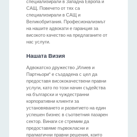
специализирали в Западна Европа и
САЩ. Повечето от тях са
специализирали в САЩ и
Великобритания. Професионализмът
на нашите адвокати е гаранция за
високото качество на предлаганите от
нас услуги.
Нашата Визия
Адвокатско дружество „Илиев и
Партньори“ е създадена с цел да
предоставя висококачествени правни
услуги, като по този начин съдейства
на български и чуждестранни
корпоративни клиенти за
установяването и развитието на един
успешен бизнес в съответния пазарен
сектор. Винаги се стремим да
предоставяме първокласни и
прагматични правни решения, които