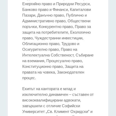
Енергийно право и Природни Ресурси,
Банково право и Финанси, Капиталови
Пазари, Данъчно право, Публично и
Административно право, Обществени
поръчки, Конкурентно право, Право за
защита на потребителите, Екологично
право, Чуждестранни инвестиции,
Облигационно право, Трудово и
Осигурително право, Право на
Интелектуална Собственост, Събиране
на вземания, Процесуално право,
Конституционно право, Защита на
правата на човека, Законодателен
процес.
Екипът на кантората е млад и
изключително динамичен – съставен от
висококвалифицирани адвокати,
завършили с отличие Софийски
Университет „Св. Климент Охридски” и