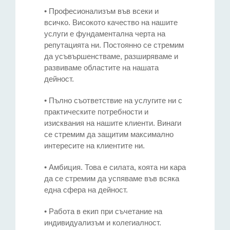
• Професионализъм във всеки и
всичко. Високото качество на нашите
услуги е фундаментална черта на
репутацията ни. Постоянно се стремим
да усъвършенстваме, разширяваме и
развиваме областите на нашата
дейност.
• Пълно съответствие на услугите ни с
практическите потребности и
Адрес
изисквания на нашите клиенти. Винаги
се стремим да защитим максимално
София 1000, България, ул. „Георги Раковски“ 132А,
интересите на клиентите ни.
етаж 1, офис 3
• Амбиция. Това е силата, коята ни кара
да се стремим да успяваме във всяка
една сфера на дейност.
Телефон
• Работа в екип при съчетание на
индивидуализъм и колегиалност.
T (+359 2) 851 72 27