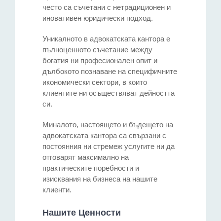
често са съчетани с нетрадиционен и
иновативен юридически подход.
Уникалното в адвокатската кантора е
пълноценното съчетание между
богатия ни професионален опит и
дълбокото познаване на специфичните
икономически сектори, в които
клиентите ни осъществяват дейността
си.
Миналото, настоящето и бъдещето на
адвокатската кантора са свързани с
постоянния ни стремеж услугите ни да
отговарят максимално на
практическите поребности и
изисквания на бизнеса на нашите
клиенти.
Нашите Ценности