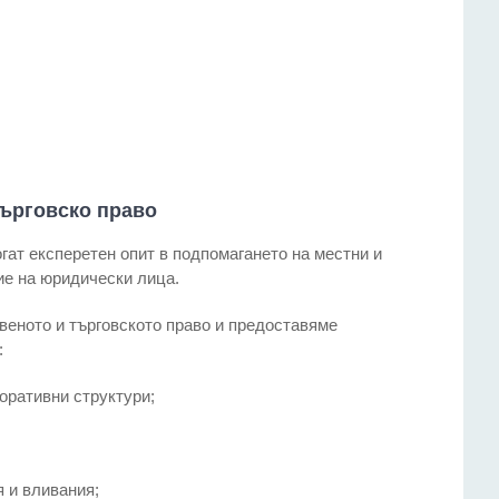
търговско право
гат експеретен опит в подпомагането на местни и
ие на юридически лица.
веното и търговското право и предоставяме
:
поративни структури;
я и вливания;