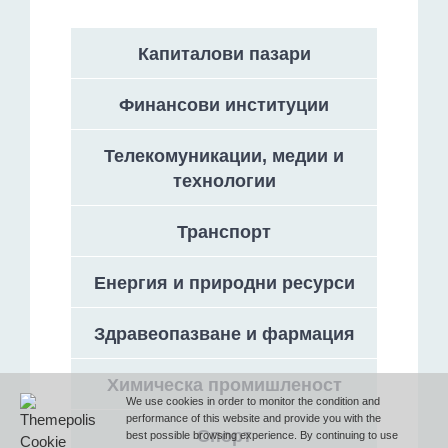
Капиталови пазари
Адрес
Финансови институции
София 1000, България, ул. „Георги Раковски“ 132А,
етаж 1, офис 3
Телекомуникации, медии и
технологии
Телефон
Транспорт
T (+359 2) 851 72 27
Енергия и природни ресурси
Здравеопазване и фармация
Факс
Химическа промишленост
F (+359 2) 851 78 87
We use cookies in order to monitor the condition and
performance of this website and provide you with the
Спорт
best possible browsing experience. By continuing to use