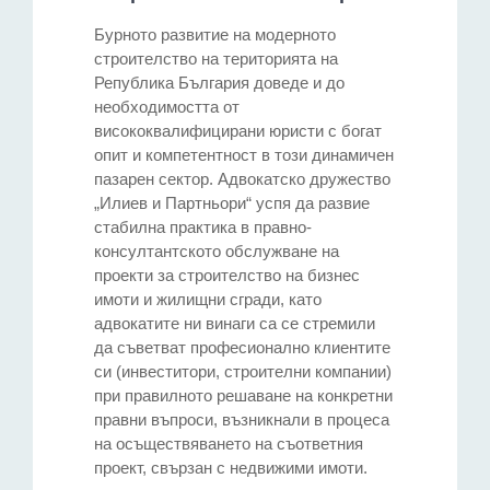
Бурното развитие на модерното
строителство на територията на
Република България доведе и до
необходимостта от
висококвалифицирани юристи с богат
опит и компетентност в този динамичен
пазарен сектор. Адвокатско дружество
„Илиев и Партньори“ успя да развие
стабилна практика в правно-
консултантското обслужване на
проекти за строителство на бизнес
имоти и жилищни сгради, като
адвокатите ни винаги са се стремили
да съветват професионално клиентите
си (инвеститори, строителни компании)
при правилното решаване на конкретни
правни въпроси, възникнали в процеса
на осъществяването на съответния
проект, свързан с недвижими имоти.